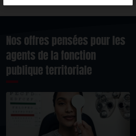
Nos offres pensées pour les
agents de la fonction
publique territoriale