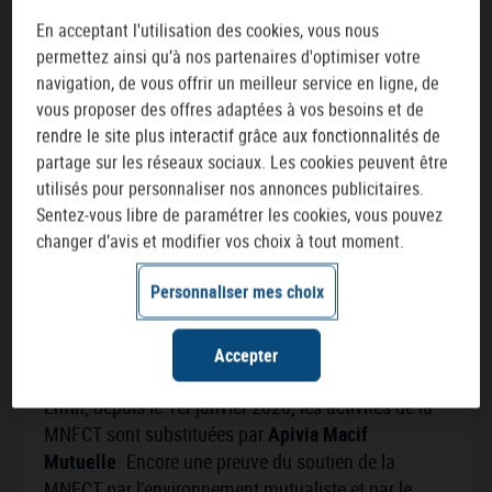
En acceptant l'utilisation des cookies, vous nous
permettez ainsi qu’à nos partenaires d'optimiser votre
Notre écosystème
navigation, de vous offrir un meilleur service en ligne, de
vous proposer des offres adaptées à vos besoins et de
La
MNFCT
n’avance pas seule. Mutuelle
rendre le site plus interactif grâce aux fonctionnalités de
indépendante à but non lucratif, elle est adhérente
partage sur les réseaux sociaux. Les cookies peuvent être
de la
Mutualité Française
(FNMF) et de la
utilisés pour personnaliser nos annonces publicitaires.
Mutualité Fonction Publique
(MFP), bénéficiant
Sentez-vous libre de paramétrer les cookies, vous pouvez
ainsi d’un fort ancrage mutualiste et cela depuis
changer d’avis et modifier vos choix à tout moment.
1933, année de sa création. Elle fait également
Personnaliser mes choix
partie du groupe
MACIF
depuis 2012, avec qui elle
partage les mêmes objectifs et les mêmes
engagements : accompagner et protéger ses
Accepter
adhérents dans une culture de santé au travail.
Enfin, depuis le 1er janvier 2020, les activités de la
MNFCT sont substituées par
Apivia Macif
Mutuelle
. Encore une preuve du soutien de la
MNFCT par l’environnement mutualiste et par le