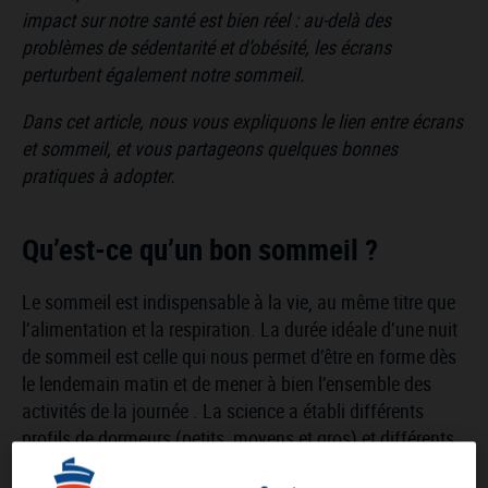
impact sur notre santé est bien réel : au-delà des
problèmes de sédentarité et d’obésité, les écrans
perturbent également notre sommeil.
Dans cet article, nous vous expliquons le lien entre écrans
et sommeil, et vous partageons quelques bonnes
pratiques à adopter.
Qu’est-ce qu’un bon sommeil ?
Le sommeil est indispensable à la vie, au même titre que
l’alimentation et la respiration. La durée idéale d’une nuit
de sommeil est celle qui nous permet d’être en forme dès
le lendemain matin et de mener à bien l’ensemble des
activités de la journée . La science a établi différents
profils de dormeurs (petits, moyens et gros) et différents
rythmes (lève tôt, couche-tard). Chacun a ses propres