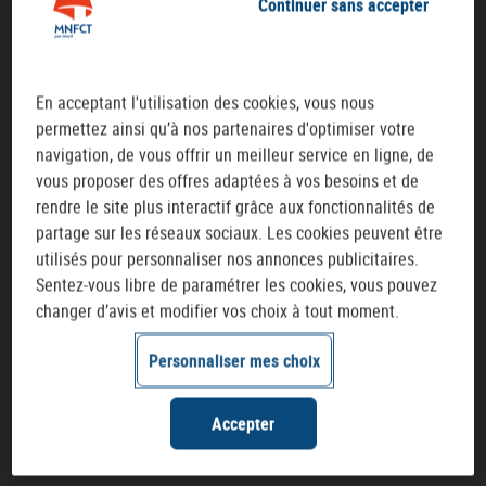
besoins et ses habitudes (cf. conseils ci-dessous).
Continuer sans accepter
Les difficultés à s’endormir, les réveils nocturnes, les
réveils précoces ou la sensation de sommeil non
En acceptant l'utilisation des cookies, vous nous
récupérateur sont autant de signes d’un mauvais
permettez ainsi qu’à nos partenaires d'optimiser votre
sommeil, surtout s’ils inscrivent dans la durée (au moins
navigation, de vous offrir un meilleur service en ligne, de
1
trois fois par semaine, depuis au moins un moins)
.
vous proposer des offres adaptées à vos besoins et de
Quand une personne dort moins que ses besoins naturels
rendre le site plus interactif grâce aux fonctionnalités de
en sommeil, de façon régulière, on parle alors de dette
partage sur les réseaux sociaux. Les cookies peuvent être
chronique de sommeil.
utilisés pour personnaliser nos annonces publicitaires.
Sentez-vous libre de paramétrer les cookies, vous pouvez
Ponctuellement, un manque de sommeil entraine une
changer d’avis et modifier vos choix à tout moment.
baisse de vigilance, une altération des performances, un
2
risque de somnolence et de l’irritabilité
. Celui-ci peut se
Personnaliser mes choix
rattraper facilement. Par contre, un déficit chronique peut
provoquer à long terme de l’hypertension artérielle,
l’obésité, le développement de troubles psychiques ou des
Accepter
3
difficultés d’apprentissage
.